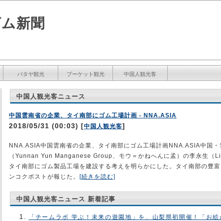
ズム新聞
パタヤ観光
プーケット観光
中国人観光客
中国人観光客ニュース
中国雲南省の企業、タイ南部にゴム工場計画 - NNA.ASIA
2018/05/31 (00:03) [
]
中国人観光客
NNA.ASIA中国雲南省の企業、タイ南部にゴム工場計画NNA.ASIA中
（Yunnan Yun Manganese Group、モウ＝かねへんに孟）の李永生（L
タイ南部にゴム製品工場を建設する考えを明らかにした。タイ南部の豊富
ンコクポストが報じた。
[続きを読む]
中国人観光客ニュース 新着記事
「チームラボ 学ぶ！未来の遊園地」を、山梨県初開催！「お絵