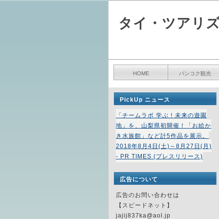
タイ・ツアリ
HOME
バンコク観光
PickUp ニュース
「チームラボ 学ぶ！未来の遊園
地」を、山梨県初開催！「お絵か
き水族館」など計5作品を展示。
2018年8月4日(土)～8月27日(月)
- PR TIMES (プレスリリース)
広告について
広告のお問い合わせは
【スピードネット】
jajij837ka@aol.jp