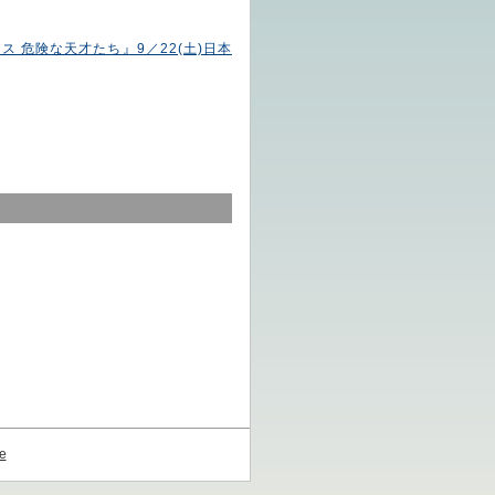
 危険な天才たち』9／22(土)日本
e