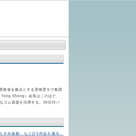
国・雲南省を拠点とする雲南雲モウ集団
i Yong Sheng）会長はこのほど、
なゴム資源を活用する。30日付バ
かき水族館」など計5作品を展示。